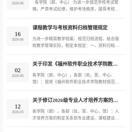
各学院（部、中心）:为进一步规范学校考试管
2026-06
理，严肃考试纪律，维护考场秩序，提高考核质
量，根据《福州软件职业技术学院课程考试（考
核）环节规范》（福软教〔2016〕31号）文件精
课程教学与考核资料归档管理规定
神，各学院（部）应加强对期末...
16
为进一步精简教学档案、规范归档流程，结合我
2026-06
校教学管理实际，制定本规定：一、资料归档要
求（一）归档形式。归档目录中凡标注“*”的材
料，提交电子版；其余材料均提交纸质版。课程
关于印发《福州软件职业技术学院教材规范管理专项行动实施方案》的通知
标准、授课计划由教研室统一制...
02
各学院（部、中心），各部（处、室、中心、
2026-06
馆）：现将《福州软件职业技术学院教材规范管
理专项行动实施方案》印发你们，请遵照执行。
福州软件职业技术学院教务科研处2026年6月2日
关于修订2026级专业人才培养方案的原则意见
12
各学院（部），各部（处、室、中心、馆）：人
2026-05
才培养方案的制定关系到专业建设、课程建设以
及教学资源配置等问题。为深化教育教学改革，
提高人才培养质量，结合自身办学定位和办学实