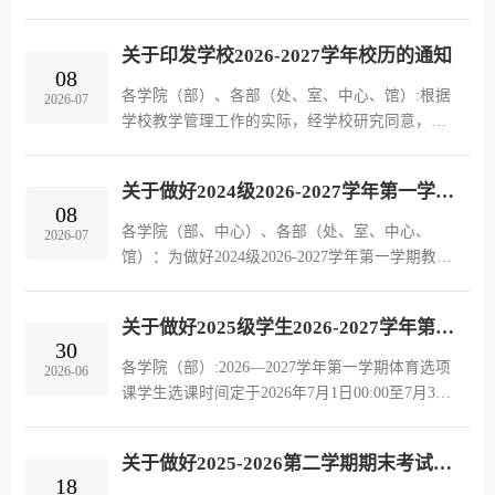
深化课堂教学的重要环节，旨在培养学生实践能
力、创新精神，提升就业竞争力，现就暑期“小学
关于印发学校2026-2027学年校历的通知
期”期间相关安排通知如下：一...
08
各学院（部）、各部（处、室、中心、馆）:根据
2026-07
学校教学管理工作的实际，经学校研究同意，现
将《福州软件职业技术学院2026-2027学年》校历
印发给你们，请遵照执行。福州软件职业技术学
关于做好2024级2026-2027学年第一学期教学安排的通知
院 2026年7月8日
08
各学院（部、中心）、各部（处、室、中心、
2026-07
馆）：为做好2024级2026-2027学年第一学期教学
安排工作，保障教学工作顺利、有序地进行，现
将有关事项通知如下：一、2024级学生教学安排
关于做好2025级学生2026-2027学年第一学期体育选项课的通知
1.为加强人工智能实战教学，2024...
30
各学院（部）:2026—2027学年第一学期体育选项
2026-06
课学生选课时间定于2026年7月1日00:00至7月3日
24:00。现将有关选课与上课安排通知如下，请各
教学单位认真组织学生落实相关工作。一、选课
关于做好2025-2026第二学期期末考试 相关工作的通知
对象本次体育选项课对象为20...
18