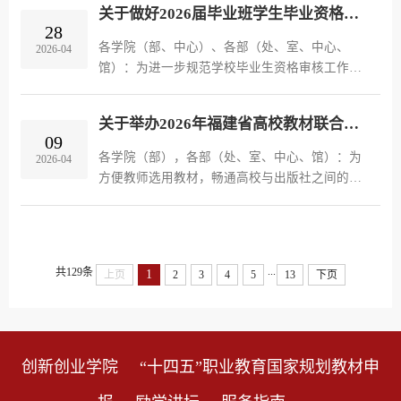
关于做好2026届毕业班学生毕业资格审核的通知
际，现就2026级培养方案的修订...
28
各学院（部、中心）、各部（处、室、中心、
2026-04
馆）：为进一步规范学校毕业生资格审核工作，
根据《福州软件职业技术学院学籍管理细则（修
订）》（福软教〔2017〕50号）文件精神，对
关于举办2026年福建省高校教材联合巡展的通知
2026届毕业生资格审核及2024届、202...
09
各学院（部），各部（处、室、中心、馆）：为
2026-04
方便教师选用教材，畅通高校与出版社之间的沟
通服务，为教师编写、出版教材提供更多的信息
与渠道。将于4月17日开展“2026年福建省高校教
材联合巡展”活动，现将有关事...
...
共129条
1
上页
2
3
4
5
13
下页
创新创业学院
“十四五”职业教育国家规划教材申